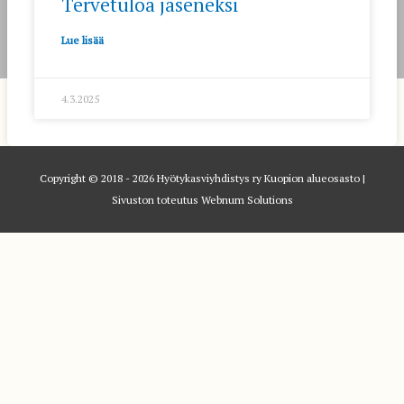
Tervetuloa jäseneksi
Lue lisää
4.3.2025
Copyright © 2018 - 2026
Hyötykasviyhdistys ry Kuopion alueosasto
|
Sivuston toteutus Webnum Solutions